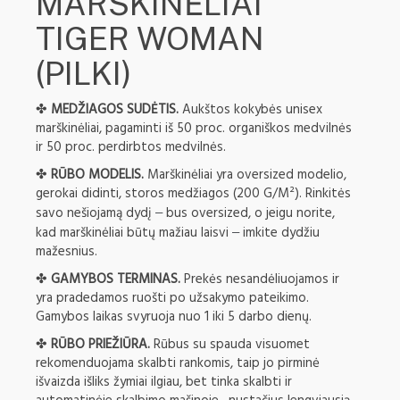
MARŠKINĖLIAI
TIGER WOMAN
(PILKI)
✤
MEDŽIAGOS SUDĖTIS.
Aukštos kokybės unisex
marškinėliai, pagaminti iš 50 proc. organiškos medvilnės
ir 50 proc. perdirbtos medvilnės.
✤
RŪBO MODELIS.
Marškinėliai yra oversized modelio,
gerokai didinti, storos medžiagos (200 G/M²). Rinkitės
savo nešiojamą dydį
bus oversized, o jeigu norite,
–
kad marškinėliai būtų mažiau laisvi
imkite dydžiu
–
mažesnius.
✤
GAMYBOS TERMINAS.
Prekės nesandėliuojamos ir
yra pradedamos ruošti po užsakymo pateikimo.
Gamybos laikas svyruoja nuo 1 iki 5 darbo dienų.
✤
RŪBO PRIEŽIŪRA.
Rūbus su spauda visuomet
rekomenduojama skalbti rankomis, taip jo pirminė
išvaizda išliks žymiai ilgiau, bet tinka skalbti ir