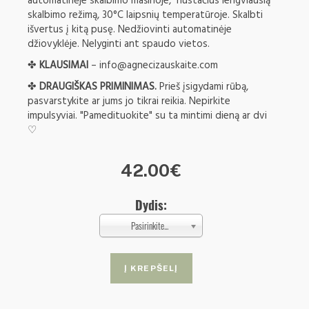
automatinėje skalbimo mašinoje, nustačius lengviausią
skalbimo režimą, 30°C laipsnių temperatūroje. Skalbti
išvertus į kitą pusę. Nedžiovinti automatinėje
džiovyklėje. Nelyginti ant spaudo vietos.
✤
KLAUSIMAI
–
info@agnecizauskaite.com
✤
DRAUGIŠKAS PRIMINIMAS.
Prieš įsigydami rūbą,
pasvarstykite ar jums jo tikrai reikia. Nepirkite
impulsyviai. "Pamedituokite" su ta mintimi dieną ar dvi
♡
42.00€
Dydis:
Pasirinkite...