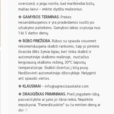
oversized, o jeigu norite, kad marškinėliai būtų
mažiau laisvi
imkite dydžiu mažesnius.
–
✤
GAMYBOS TERMINAS.
Prekės
nesandėliuojamos ir yra pradedamos ruošti po
užsakymo pateikimo. Gamybos laikas svyruoja nuo
1 iki 5 darbo dienų.
✤
RŪBO PRIEŽIŪRA.
Rūbus su spauda visuomet
rekomenduojama skalbti rankomis, taip jo pirminė
išvaizda išliks žymiai ilgiau, bet tinka skalbti ir
automatinėje skalbimo mašinoje, nustačius
lengviausią skalbimo režimą, 30°C laipsnių
temperatūroje. Skalbti išvertus į kitą pusę.
Nedžiovinti automatinėje džiovyklėje. Nelyginti
ant spaudo vietos.
✤
KLAUSIMAI
–
info@agnecizauskaite.com
✤
DRAUGIŠKAS PRIMINIMAS.
Prieš įsigydami rūbą,
pasvarstykite ar jums jo tikrai reikia. Nepirkite
impulsyviai. "Pamedituokite" su ta mintimi dieną ar
dvi ♡