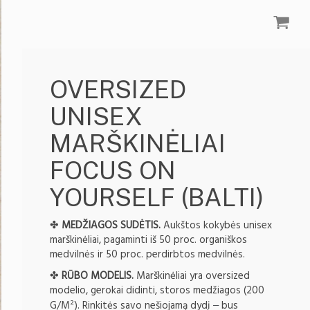
OVERSIZED
UNISEX
MARŠKINĖLIAI
FOCUS ON
YOURSELF (BALTI)
✤
MEDŽIAGOS SUDĖTIS.
Aukštos kokybės unisex
marškinėliai, pagaminti iš 50 proc. organiškos
medvilnės ir 50 proc. perdirbtos medvilnės.
✤
RŪBO MODELIS.
Marškinėliai yra oversized
modelio, gerokai didinti, storos medžiagos (200
G/M²). Rinkitės savo nešiojamą dydį
bus
–