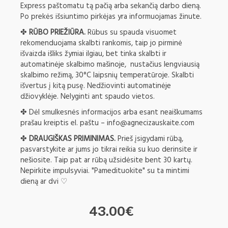
Express paštomatu tą pačią arba sekančią darbo dieną.
Po prekės išsiuntimo pirkėjas yra informuojamas žinute.
✤
RŪBO PRIEŽIŪRA.
Rūbus su spauda visuomet
rekomenduojama skalbti rankomis, taip jo pirminė
išvaizda išliks žymiai ilgiau, bet tinka skalbti ir
automatinėje skalbimo mašinoje, nustačius lengviausią
skalbimo režimą, 30°C laipsnių temperatūroje. Skalbti
išvertus į kitą pusę. Nedžiovinti automatinėje
džiovyklėje. Nelyginti ant spaudo vietos.
✤ Dėl smulkesnės informacijos arba esant neaiškumams
prašau kreiptis el. paštu –
info@agnecizauskaite.com
✤
DRAUGIŠKAS PRIMINIMAS.
Prieš įsigydami rūbą,
pasvarstykite ar jums jo tikrai reikia su kuo derinsite ir
nešiosite. Taip pat ar rūbą užsidėsite bent 30 kartų.
Nepirkite impulsyviai. "Pamedituokite" su ta mintimi
dieną ar dvi ♡
43.00€