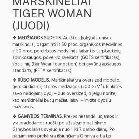
MARŠKINĖLIAI
TIGER WOMAN
(JUODI)
✤
MEDŽIAGOS SUDETIS.
Aukštos kokybės unisex
marškinėliai, pagaminti iš 50 proc. organiškos medvilnės
ir 50 proc. perdirbtos medvilnės laikantis tarptautinių
aplinkosaugos, poveikio sveikatai (GOTS sertifikatas),
socialinių (Fair Wear Foundation) bei gyvūnų apsaugos
standartų (PETA sertifikatas).
✤
RŪBO MODELIS.
Marškinėliai yra oversized modelio,
gerokai didinti, storos medžiagos (200 G/M²). Rinkitės
savo nešiojamą dydį
bus oversized, o jeigu norite,
–
kad marškinėliai būtų mažiau laisvi
imkite dydžiu
–
mažesnius.
✤
GAMYBOS TERMINAS.
Prekės nesandėliuojamos ir
yra pradedamos ruošti po užsakymo pateikimo.
Gamybos laikas svyruoja nuo 1 iki 7 darbo dienų. Po
pagaminimo prekė yra išsiunčiama Omniva arba Lp